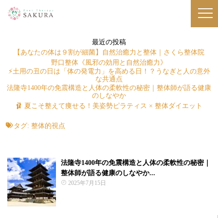
最近の投稿
【あなたの体は９割が細菌】自然治癒力と整体｜さくら整体院
野口整体《風邪の効用と自然治癒力》
⚡土用の丑の日は「体の発電力」を高める日！？うなぎと人の意外
な共通点
法隆寺1400年の免震構造と人体の柔軟性の秘密｜整体師が語る健康
のしなやか
🩰 夏こそ整えて痩せる！美姿勢ピラティス × 整体ダイエット
タグ:
整体的視点
法隆寺1400年の免震構造と人体の柔軟性の秘密｜
整体師が語る健康のしなやか...
2025年7月15日