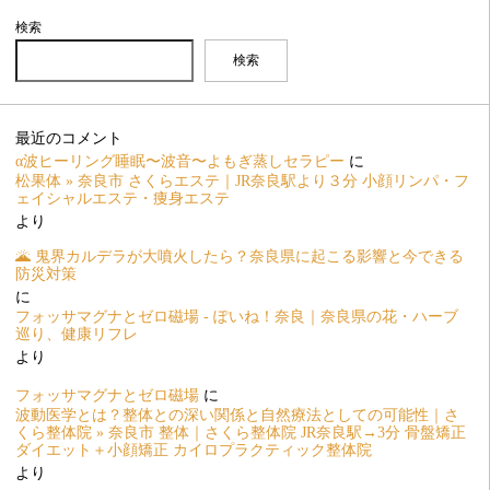
検索
検索
最近のコメント
α波ヒーリング睡眠〜波音〜よもぎ蒸しセラピー
に
松果体 » 奈良市 さくらエステ｜JR奈良駅より３分 小顔リンパ・フ
ェイシャルエステ・痩身エステ
より
🌋 鬼界カルデラが大噴火したら？奈良県に起こる影響と今できる
防災対策
に
フォッサマグナとゼロ磁場 - ぽいね！奈良｜奈良県の花・ハーブ
巡り、健康リフレ
より
フォッサマグナとゼロ磁場
に
波動医学とは？整体との深い関係と自然療法としての可能性｜さ
くら整体院 » 奈良市 整体｜さくら整体院 JR奈良駅→3分 骨盤矯正
ダイエット＋小顔矯正 カイロプラクティック整体院
より