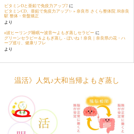
ビタミンDと亜鉛で免疫力アップ⤴️
に
ビタミンCD、亜鉛で免疫力アップ✨ » 奈良市 さくら整体院 JR奈良
駅 整体・骨盤矯正
より
α波ヒーリング睡眠〜波音〜よもぎ蒸しセラピー
に
グリーンセラピー＆よもぎ蒸し - ぽいね！奈良｜奈良県の花・ハ
ーブ巡り、健康リフレ
より
温活》人気♪大和当帰よもぎ蒸し