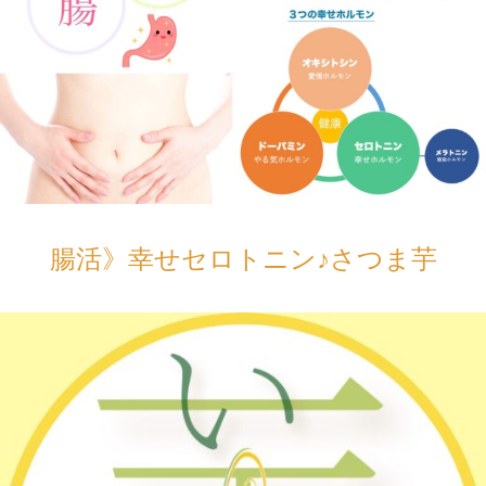
腸活》幸せセロトニン♪さつま芋