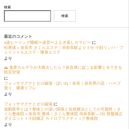
検索
検索
最近のコメント
α波ヒーリング睡眠〜波音〜よもぎ蒸しセラピー
に
松果体 » 奈良市 さくらエステ｜JR奈良駅より３分 小顔リンパ・フ
ェイシャルエステ・痩身エステ
より
🌋 鬼界カルデラが大噴火したら？奈良県に起こる影響と今できる
防災対策
に
フォッサマグナとゼロ磁場 - ぽいね！奈良｜奈良県の花・ハーブ
巡り、健康リフレ
より
フォッサマグナとゼロ磁場
に
波動医学とは？整体との深い関係と自然療法としての可能性｜さ
くら整体院 » 奈良市 整体｜さくら整体院 JR奈良駅→3分 骨盤矯正
ダイエット＋小顔矯正 カイロプラクティック整体院
より