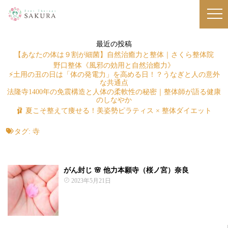
最近の投稿
【あなたの体は９割が細菌】自然治癒力と整体｜さくら整体院
野口整体《風邪の効用と自然治癒力》
⚡土用の丑の日は「体の発電力」を高める日！？うなぎと人の意外
な共通点
法隆寺1400年の免震構造と人体の柔軟性の秘密｜整体師が語る健康
のしなやか
🩰 夏こそ整えて痩せる！美姿勢ピラティス × 整体ダイエット
タグ:
寺
がん封じ 🌸 他力本願寺（桜ノ宮）奈良
2023年5月21日