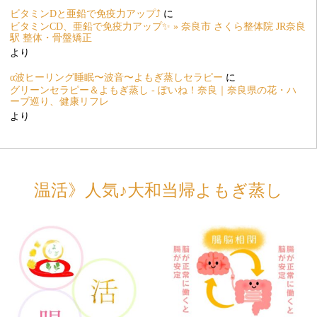
ビタミンDと亜鉛で免疫力アップ⤴️
に
ビタミンCD、亜鉛で免疫力アップ✨ » 奈良市 さくら整体院 JR奈良
駅 整体・骨盤矯正
より
α波ヒーリング睡眠〜波音〜よもぎ蒸しセラピー
に
グリーンセラピー＆よもぎ蒸し - ぽいね！奈良｜奈良県の花・ハ
ーブ巡り、健康リフレ
より
温活》人気♪大和当帰よもぎ蒸し