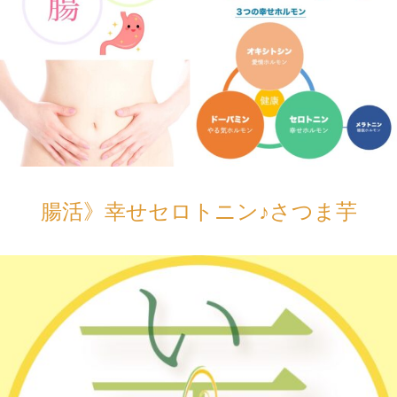
腸活》幸せセロトニン♪さつま芋