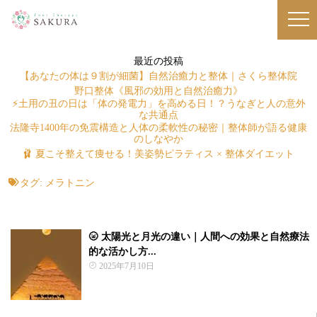
最近の投稿
【あなたの体は９割が細菌】自然治癒力と整体｜さくら整体院
野口整体《風邪の効用と自然治癒力》
⚡土用の丑の日は「体の発電力」を高める日！？うなぎと人の意外
な共通点
法隆寺1400年の免震構造と人体の柔軟性の秘密｜整体師が語る健康
のしなやか
🩰 夏こそ整えて痩せる！美姿勢ピラティス × 整体ダイエット
タグ:
メラトニン
🌝 太陽光と月光の違い｜人間への効果と自然療法
的な活かし方...
2025年7月10日