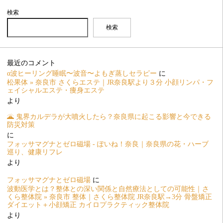
検索
検索
最近のコメント
α波ヒーリング睡眠〜波音〜よもぎ蒸しセラピー
に
松果体 » 奈良市 さくらエステ｜JR奈良駅より３分 小顔リンパ・フ
ェイシャルエステ・痩身エステ
より
🌋 鬼界カルデラが大噴火したら？奈良県に起こる影響と今できる
防災対策
に
フォッサマグナとゼロ磁場 - ぽいね！奈良｜奈良県の花・ハーブ
巡り、健康リフレ
より
フォッサマグナとゼロ磁場
に
波動医学とは？整体との深い関係と自然療法としての可能性｜さ
くら整体院 » 奈良市 整体｜さくら整体院 JR奈良駅→3分 骨盤矯正
ダイエット＋小顔矯正 カイロプラクティック整体院
より