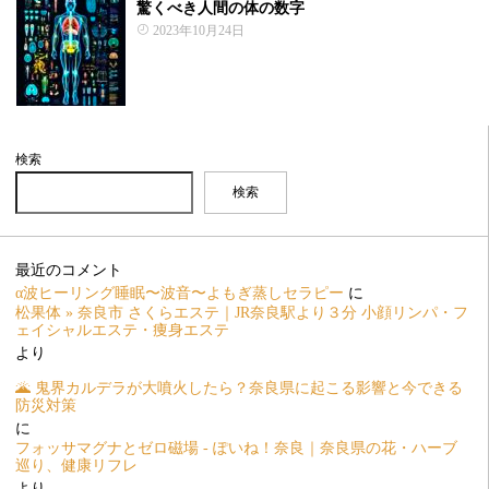
驚くべき人間の体の数字
2023年10月24日
検索
検索
最近のコメント
α波ヒーリング睡眠〜波音〜よもぎ蒸しセラピー
に
松果体 » 奈良市 さくらエステ｜JR奈良駅より３分 小顔リンパ・フ
ェイシャルエステ・痩身エステ
より
🌋 鬼界カルデラが大噴火したら？奈良県に起こる影響と今できる
防災対策
に
フォッサマグナとゼロ磁場 - ぽいね！奈良｜奈良県の花・ハーブ
巡り、健康リフレ
より