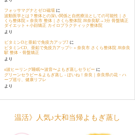
フォッサマグナとゼロ磁場
に
波動医学とは？整体との深い関係と自然療法としての可能性｜さ
くら整体院 » 奈良市 整体｜さくら整体院 JR奈良駅→3分 骨盤矯正
ダイエット＋小顔矯正 カイロプラクティック整体院
より
ビタミンDと亜鉛で免疫力アップ⤴️
に
ビタミンCD、亜鉛で免疫力アップ✨ » 奈良市 さくら整体院 JR奈良
駅 整体・骨盤矯正
より
α波ヒーリング睡眠〜波音〜よもぎ蒸しセラピー
に
グリーンセラピー＆よもぎ蒸し - ぽいね！奈良｜奈良県の花・ハ
ーブ巡り、健康リフレ
より
温活》人気♪大和当帰よもぎ蒸し