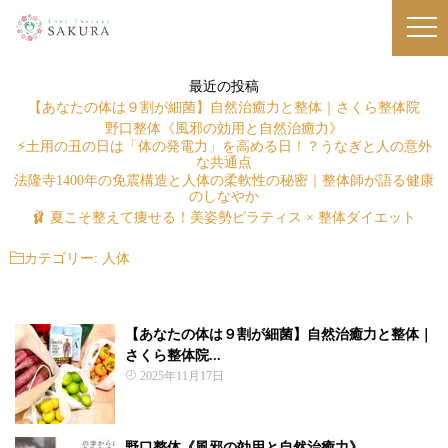
最近の投稿
【あなたの体は９割が細菌】自然治癒力と整体｜さくら整体院
野口整体《風邪の効用と自然治癒力》
⚡土用の丑の日は「体の発電力」を高める日！？うなぎと人の意外
な共通点
法隆寺1400年の免震構造と人体の柔軟性の秘密｜整体師が語る健康
のしなやか
🩰 夏こそ整えて痩せる！美姿勢ピラティス × 整体ダイエット
カテゴリー:
人体
【あなたの体は９割が細菌】自然治癒力と整体｜
さくら整体院...
2025年11月17日
野口整体《風邪の効用と自然治癒力》